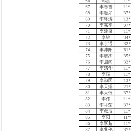
66
郎杰
'11
67
李春雪
'11
68
李灏如
'37
69
李环涛
'13
70
李嘉平
'37
71
李建泉
'11
72
李锦
'34
73
李京通
'32
74
李沛阳
'61
75
李鹏杰
'35
76
李启闻
'32
77
李清华
'11
78
李瑞
'11
79
李淑国
'13
80
李天赐
'21
81
李天钰
'37
82
李伟
'11
83
李祥荣
'37
84
李叙辰
'11
85
李阳
'11
86
李跃超
'11
87
李兆伦
'37