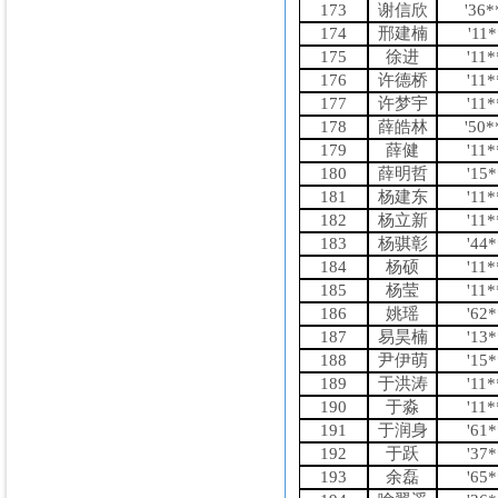
173
谢信欣
'36
174
邢建楠
'11
175
徐进
'11
176
许德桥
'11
177
许梦宇
'11
178
薛皓林
'50
179
薛健
'11
180
薛明哲
'15
181
杨建东
'11
182
杨立新
'11
183
杨骐彰
'44
184
杨硕
'11
185
杨莹
'11
186
姚瑶
'62
187
易昊楠
'13
188
尹伊萌
'15
189
于洪涛
'11
190
于淼
'11
191
于润身
'61
192
于跃
'37
193
余磊
'65