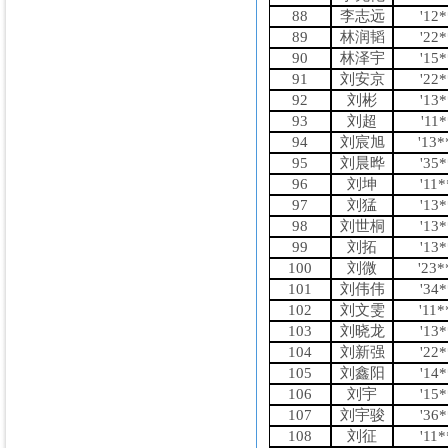
88
李志远
'12
89
林润韬
'22
90
林泽宇
'15
91
刘安京
'22
92
刘彬
'13
93
刘超
'11
94
刘宸旭
'13
95
刘晨晔
'35
96
刘坤
'11
97
刘猛
'13
98
刘世桐
'13
99
刘拓
'13
100
刘微
'23
101
刘伟伟
'34
102
刘文雯
'11
103
刘晓龙
'13
104
刘新强
'22
105
刘鑫阳
'14
106
刘宇
'15
107
刘宇骏
'36
108
刘征
'11