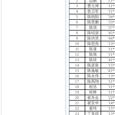
2
边鹏
'13
3
曹元博
'11
4
曾卫军
'11
5
陈朝阳
'34
6
陈慧鹏
'33
7
陈强
'37
8
陈绍源
'45
9
陈诗淇
'44
10
陈思尧
'13
11
陈潇
'11
12
陈旭
'11
13
陈琰
'41
14
陈彦新
'15
15
陈逸敏
'43
16
陈永伟
'13
17
陈禹翔
'11
18
程浩
'11
19
程铮
'11
20
崔东会
'22
21
翟安华
'14
22
翟玮
'15
23
丁美琪
'13