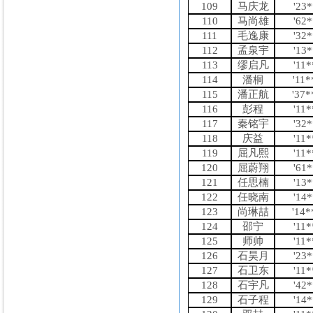
109
马庆龙
'23
110
马尚雄
'62
111
毛逸康
'32
112
孟泉宇
'13
113
缪启凡
'11
114
潘桐
'11
115
潘正航
'37
116
彭程
'11
117
秦铭宇
'32
118
庆益
'11
119
屈凡熙
'11
120
屈蔚翔
'61
121
任思楠
'13
122
任晓南
'14
123
尚琳喆
'14
124
邵宁
'11
125
师帅
'11
126
石昊月
'23
127
石卫东
'11
128
石宇凡
'42
129
石子程
'14