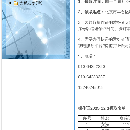
1、领取时间：
周一至周五 0
会员之家(15)
2、领取地点：
北京市丰台区
3、因领取操作证的爱好者
序号以缩短领证时间。爱好
4、需要办理快递的爱好者请登录
线电服务平台”或北京业余
5、电话：
010-64282230
010-64283357
13240245018
操作证2025-12-1
领取名单
序号
姓名
身份
1
安泱
'11