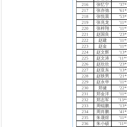
216
张忆宁
'37
217
张亦弛
'61
218
张悦晨
'53
219
张兆龙
'11
220
张梓翔
'11
221
赵国良
'23
222
赵建
'11
223
赵金
'11
224
赵文辉
'13
225
赵文涛
'11
226
赵欣欣
'23
227
赵亚东
'13
228
赵轶男
'21
229
赵永华
'11
230
郑健
'22
231
郑金洋
'11
232
郑志军
'13
233
周锟鹏
'13
234
周肖鹏
'41
235
朱晟煜
'11
236
朱小硕
'11