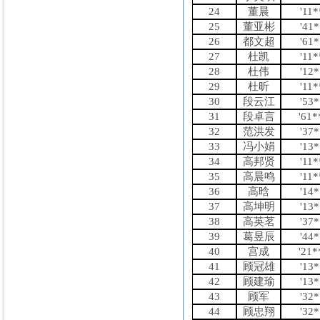
24
董晨
'11
25
董亚彬
'41
26
都文超
'61
27
杜凯
'11
28
杜伟
'12
29
杜昕
'11
30
段云江
'53
31
段卓言
'61
32
范洪发
'37
33
冯小娟
'13
34
高邦贤
'11
35
高晨鸣
'11
36
高晗
'14
37
高坤明
'13
38
高英茗
'37
39
葛昱辰
'44
40
宫成
'21
41
顾冠雄
'13
42
顾建瑜
'13
43
顾军
'32
44
顾忠翔
'32