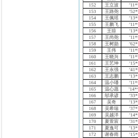
152
王立波
'11
153
王路尧
'52
154
王佩瑶
'13
155
王鹏飞
'11
156
王琼
'13
157
王尚尧
'11
158
王树勋
'62
159
王伟
'11
160
王晓兴
'11
161
王艺坤
'15
162
王永强
'41
163
王志鹏
'13
164
温小璠
'11
165
温心愿
'14
166
邬承谚
'33
167
吴奇
'13
168
吴希瑞
'37
169
吴越洋
'14
170
夏萱宸
'31
171
夏逸可
'13
172
谢春雨
'15