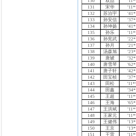
130
双喆
'11
131
宋华
'11
132
苏泊宇
'41
133
孙安信
'37
134
孙坤扬
'41
135
孙乐
'11
136
孙宪武
'22
137
孙月
'21
138
汤森旭
'23
139
唐虓
'32
140
唐雪琴
'62
141
唐子轩
'42
142
田宝桢
'37
143
田松
'11
144
田鑫
'34
145
王超
'11
146
王海
'65
147
王洪斌
'11
148
王家元
'11
149
王健伟
'13
150
王京
'13
151
王雷
'11