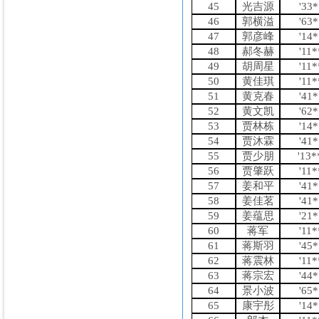
45
光吉源
'33
46
郭横溢
'63
47
郭彦峰
'14
48
郝冬赫
'11
49
胡周星
'11
50
黄佳琪
'11
51
黄克春
'41
52
黄文凯
'62
53
贾林栋
'14
54
贾沐霖
'41
55
贾少朋
'13
56
贾肇跃
'11
57
姜和平
'41
58
姜佳茗
'41
59
姜蕴思
'21
60
蒋军
'11
61
蒋斯羽
'45
62
蒋震林
'11
63
蒋宗宏
'44
64
景小波
'65
65
康宇彤
'14