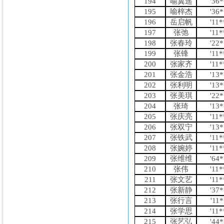
194
喻翼遥
'36
195
喻梓杰
'36
196
岳启帆
'11
197
张弛
'11
198
张春玲
'22
199
张锋
'11
200
张家齐
'11
201
张金浩
'13
202
张利明
'13
203
张美琪
'22
204
张琦
'13
205
张庆亮
'11
206
张双宁
'13
207
张铁武
'11
208
张婉婷
'11
209
张维维
'64
210
张伟
'11
211
张文艺
'11
212
张新静
'37
213
张行言
'11
214
张学思
'11
215
张艺弘
'44