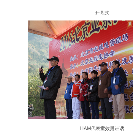
开幕式
HAM代表童效勇讲话