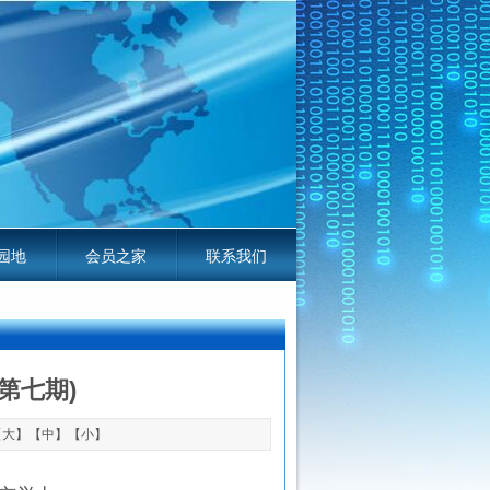
园地
会员之家
联系我们
线电平台服务指南
第七期)
【
大
】【
中
】【
小
】