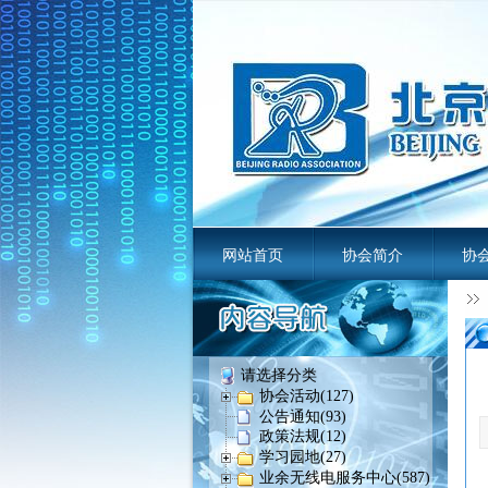
网站首页
协会简介
协
业余无线电
请选择分类
协会活动(127)
公告通知(93)
政策法规(12)
学习园地(27)
业余无线电服务中心(587)