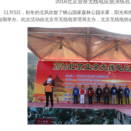
2016北京业余无线电应急演练
11月
5
日，初冬的北风吹散了蟒山国家森林公园浓雾，阳光和
如期举
办。
此次活动由北京市无线电管理局主办，北京无线电协