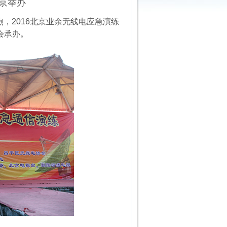
在京举办
煦，
2016
北京业余无线电应急演练
会承办。