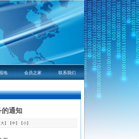
园地
会员之家
联系我们
线电平台服务指南
务的通知
【
大
】【
中
】【
小
】