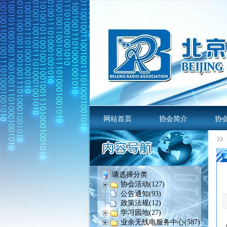
网站首页
协会简介
协
业余无线电
请选择分类
协会活动(127)
公告通知(93)
政策法规(12)
学习园地(27)
业余无线电服务中心(587)