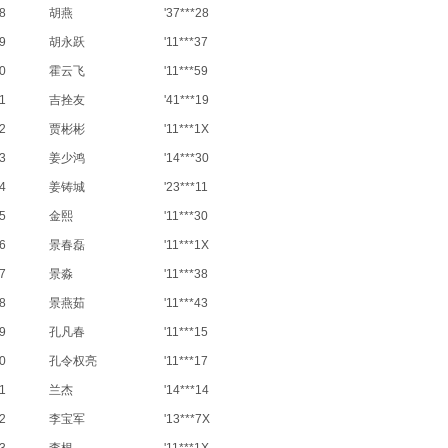
8
胡燕
'37***28
9
胡永跃
'11***37
0
霍云飞
'11***59
1
吉拴友
'41***19
2
贾彬彬
'11***1X
3
姜少鸿
'14***30
4
姜铸城
'23***11
5
金熙
'11***30
6
景春磊
'11***1X
7
景淼
'11***38
8
景燕茹
'11***43
9
孔凡春
'11***15
0
孔令权亮
'11***17
1
兰杰
'14***14
2
李宝军
'13***7X