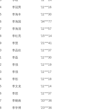
3
李根
'11***1X
4
李冠男
'11***16
5
李海丰
'11***30
6
李海国
'34***77
7
李海清
'11***57
8
李红亮
'15***14
9
李慧
'21***41
0
李晶欣
'11***37
1
李磊
'11***30
2
李强
'11***19
3
李强
'11***17
4
李彤
'11***18
5
李文龙
'11***14
6
李想
'11***37
7
李晓南
'33***36
8
李学博
'23***36