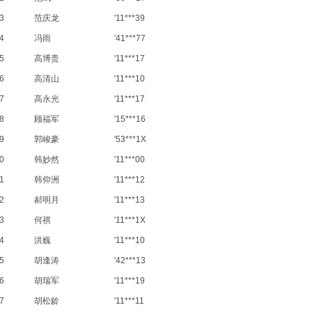
3
范庆龙
'11***39
4
冯雨
'41***77
5
高博贵
'11***17
6
高清山
'11***10
7
高永光
'11***17
8
顾福军
'15***16
9
郭峻豪
'53***1X
0
韩妙然
'11***00
1
韩仰洲
'11***12
2
郝明月
'11***13
3
何祺
'11***1X
4
洪巍
'11***10
5
胡逢涛
'42***13
6
胡瑞军
'11***19
7
胡松龄
'11***11