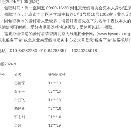
执照2024(年)-09(批次)
1、领取时间：周一至周五 09:00-16:30 到北京无线电协会凭本人身份证
2、领取地点：北京市丰台区科学城中核路1号1号楼10层1002室（业余
3、因领取执照的爱好者人数较多，请爱好者首先在下列名单中查找本人
以缩短领证时间。爱好者尽量选择快递领取，团体可以统一领取。
4、需要办理快递的爱好者请登陆北京无线电协会网站（www.bjwxdxh.or
线电服务平台”或北京业余无线电服务中心公众号登录“服务平台”按要
电话：010-64282230 010-64283357 13240245018
照2024-9
序号
姓名
身份证尾号
巴德琛
'11***13
白金平
'62***1X
白云飞
'11***18
柏建新
'43***18
班志刚
'31***10
边超
'11***19