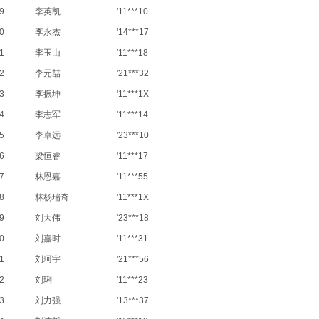
9
李英凯
'11***10
0
李永杰
'14***17
1
李玉山
'11***18
2
李元喆
'21***32
3
李振坤
'11***1X
4
李志军
'11***14
5
李卓远
'23***10
6
梁恒睿
'11***17
7
林恩嘉
'11***55
8
林杨瑞奇
'11***1X
9
刘大伟
'23***18
0
刘嘉时
'11***31
1
刘珂宇
'21***56
2
刘琍
'11***23
3
刘力强
'13***37