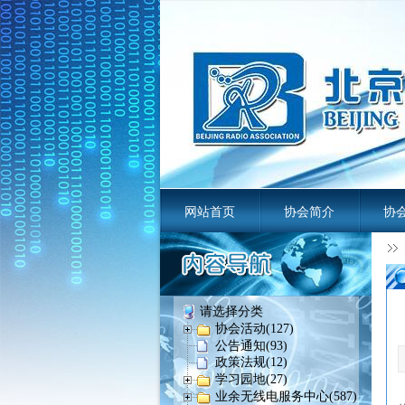
网站首页
协会简介
协
业余无线电
请选择分类
协会活动(127)
公告通知(93)
政策法规(12)
学习园地(27)
业余无线电服务中心(587)