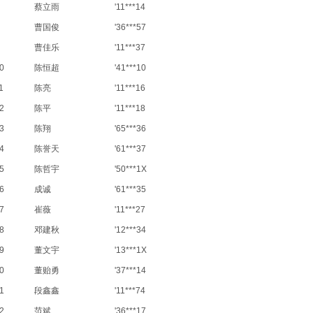
蔡立雨
'11***14
曹国俊
'36***57
曹佳乐
'11***37
0
陈恒超
'41***10
1
陈亮
'11***16
2
陈平
'11***18
3
陈翔
'65***36
4
陈誉天
'61***37
5
陈哲宇
'50***1X
6
成诚
'61***35
7
崔薇
'11***27
8
邓建秋
'12***34
9
董文宇
'13***1X
0
董贻勇
'37***14
1
段鑫鑫
'11***74
2
范斌
'36***17