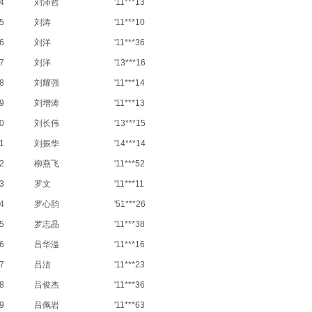
4
刘沛哲
'11***13
5
刘涛
'11***10
6
刘洋
'11***36
7
刘洋
'13***16
8
刘耀强
'11***14
9
刘增涛
'11***13
0
刘长伟
'13***15
1
刘振华
'14***14
2
柳燕飞
'11***52
3
罗文
'11***11
4
罗心韵
'51***26
5
罗志晶
'11***38
6
吕华溢
'11***16
7
吕洁
'11***23
8
吕俊杰
'11***36
9
吕佩岩
'11***63