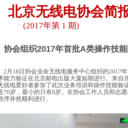
北京无线电协会简
(2017
年第
1
期
)
2017
A
协会组织
年首批
类操作技能
2
月18
日
协会业余无线电服务中心组织的2017
年
术能力验证在北京邮电出版大厦如期进行。来自
无线电爱好者参加了此次业务培训和操作技能验
近
70
岁，最小的只有
8
岁。在协会工作人员和志愿
秩序井然顺利进行。