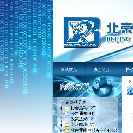
网站首页
协会简介
协
业余无线电
请选择分类
协会活动(127)
公告通知(93)
政策法规(12)
学习园地(27)
业余无线电服务中心(587)