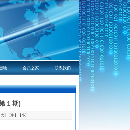
园地
会员之家
联系我们
线电平台服务指南
 1 期)
【
大
】【
中
】【
小
】